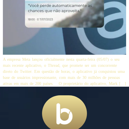
A empresa Meta lançou oficialmente nesta quarta-feira (05/07) o seu
mais recente aplicativo, o Thread, que promete ser um concorrente
direto do Twitter. Em questão de horas, o aplicativo já conquistou uma
base de usuários impressionante, com mais de 30 milhões de pessoas
ativas em mais de 200 países. O proprietário do aplicativo, Mark […]