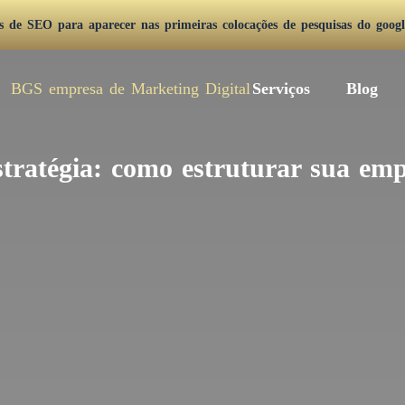
as de SEO para aparecer nas primeiras colocações de pesquisas do googl
Serviços
Blog
stratégia: como estruturar sua emp