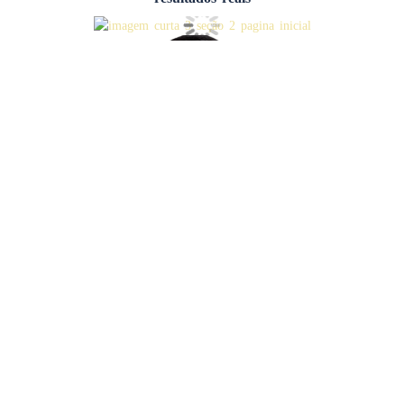
“Atendemos empresas em todo Brasil, prestando
consultoria em tecnologia e marketing digital para uma
variedade de nichos, sejam eles industrias, comércios de
produtos e serviços ou consultorias de outros ramos.
Nosso objetivo é entender e depois atender. Atendimento
qualificado é uma das regras da BGS”
Bruno Silva (CEO)