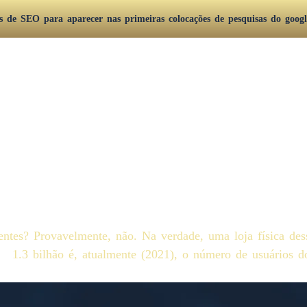
as de SEO para aparecer nas primeiras colocações de pesquisas do googl
Serviços
Blog
ntes? Provavelmente, não. Na verdade, uma loja física dess
 1.3 bilhão é, atualmente (2021), o número de usuários d