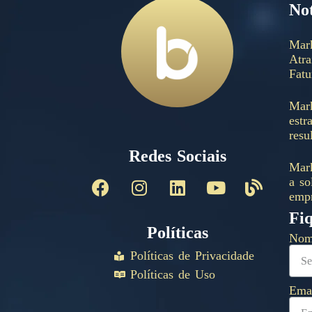
Not
Mar
Atra
Fat
Mark
estr
resu
Redes Sociais
Mark
a so
empr
Fi
Políticas
No
Políticas de Privacidade
Políticas de Uso
Ema