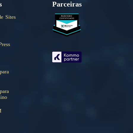
s
Parceiras
e Sites
ress
para
para
sino
M