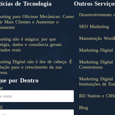
ícias de Tecnologia
Outros Serviço
Desenvolvimento d
keting para Oficinas Mecânicas: Como
ir Mais Clientes e Aumentar o
SEO Marketing
uramento
Manutenção WordP
eting não é mágica: por que
atégia, dados e constância geram
ltados reais
Marketing Digital
eting Digital não é dor de cabeça. É
Marketing Digital 
lução para o crescimento da sua
Construtoras
esa.
Marketing Digital 
que por Dentro
Instituições de En
me
RD Station e CR
il
Blog